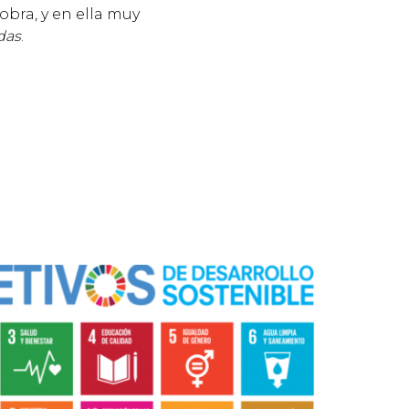
obra, y en ella muy
das
.