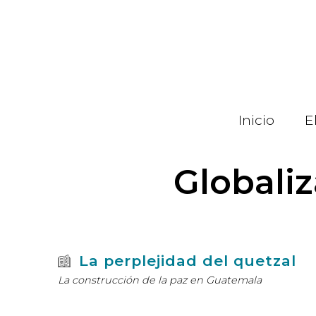
Pasar
al
contenido
principal
Inicio
E
Globali
La perplejidad del quetzal
La construcción de la paz en Guatemala