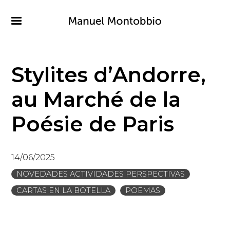
Pasar
al
contenido
principal
Stylites d’Andorre,
au Marché de la
Poésie de Paris
14/06/2025
NOVEDADES ACTIVIDADES PERSPECTIVAS
CARTAS EN LA BOTELLA
POEMAS