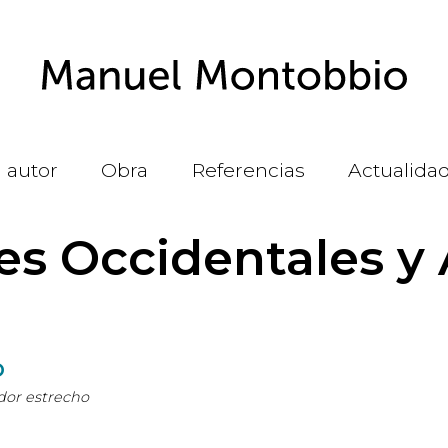
l autor
Obra
Referencias
Actualida
es Occidentales y 
D
dor estrecho