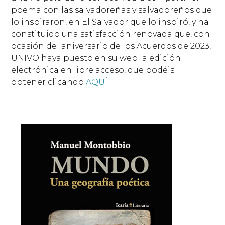
poema con las salvadoreñas y salvadoreños que
lo inspiraron, en El Salvador que lo inspiró, y ha
constituido una satisfacción renovada que, con
ocasión del aniversario de los Acuerdos de 2023,
UNIVO haya puesto en su web la edición
electrónica en libre acceso, que podéis
obtener clicando
AQUÍ
.