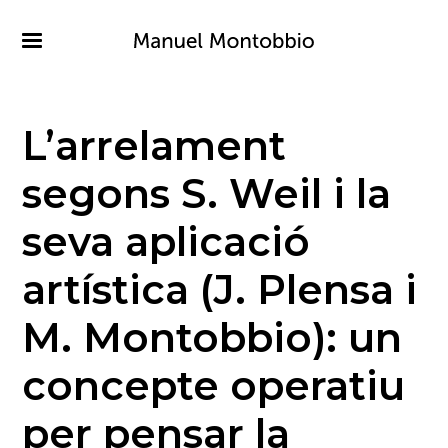
Pasar
al
contenido
principal
L’arrelament
segons S. Weil i la
seva aplicació
artística (J. Plensa i
M. Montobbio): un
concepte operatiu
per pensar la