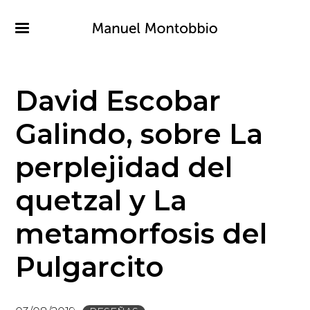
Pasar
al
contenido
principal
David Escobar
Galindo, sobre La
perplejidad del
quetzal y La
metamorfosis del
Pulgarcito