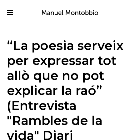
Pasar
al
contenido
principal
“La poesia serveix
per expressar tot
allò que no pot
explicar la raó”
(Entrevista
"Rambles de la
vida" Diari