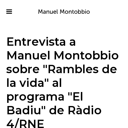
Pasar
al
contenido
principal
Entrevista a
Manuel Montobbio
sobre "Rambles de
la vida" al
programa "El
Badiu" de Ràdio
4/RNE