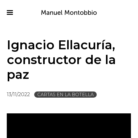
Pasar
al
contenido
principal
Ignacio Ellacuría,
constructor de la
paz
13/11/2022
CARTAS EN LA BOTELLA