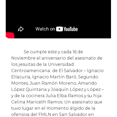
Se cumple este y cada 16 de
Noviembre el aniversario del asesinato de
los jesuitas de la Universidad
Centroamericana de El Salvador – Ignacio
Ellacuría, Ignacio Martín Baró, Segundo
Montes, Juan Ramón Moreno, Amando
López Quintana y Joaquín López y López –
y de la cocinera Julia Elba Ramos y su hija
Celina Mariceth Ramos. Un asesinato que
tuvo lugar en el momento álgido de la
ofensiva del FMLN en San Salvador en