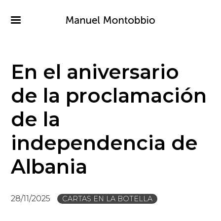
Pasar
al
contenido
principal
En el aniversario
de la proclamación
de la
independencia de
Albania
28/11/2025
CARTAS EN LA BOTELLA