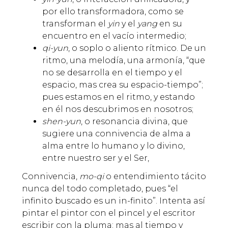
por ello transformadora, como se
transforman el
yin
y el
yang
en su
encuentro en el vacío intermedio;
qi-yun
, o soplo o aliento rítmico. De un
ritmo, una melodía, una armonía, “que
no se desarrolla en el tiempo y el
espacio, mas crea su espacio-tiempo”;
pues estamos en el ritmo, y estando
en él nos descubrimos en nosotros;
shen-yun
, o resonancia divina, que
sugiere una connivencia de alma a
alma entre lo humano y lo divino,
entre nuestro ser y el Ser,
Connivencia,
mo-qi
o entendimiento tácito
nunca del todo completado, pues “el
infinito buscado es un in-finito”. Intenta así
pintar el pintor con el pincel y el escritor
escribir con la pluma; mas al tiempo y