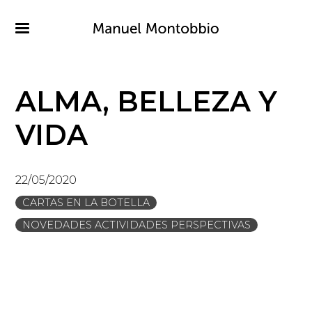
Pasar
al
contenido
principal
ALMA, BELLEZA Y
VIDA
22/05/2020
CARTAS EN LA BOTELLA
NOVEDADES ACTIVIDADES PERSPECTIVAS