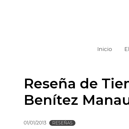
Pasar
al
contenido
principal
Inicio
E
Reseña de Tie
Benítez Mana
01/01/2013
RESEÑAS