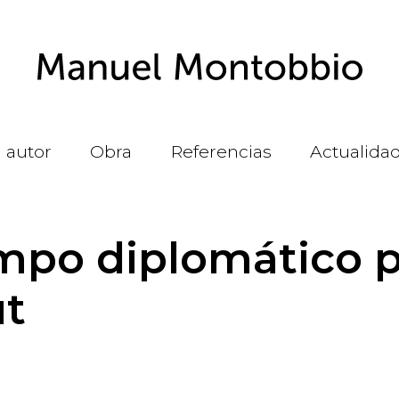
l autor
Obra
Referencias
Actualida
mpo diplomático p
ut