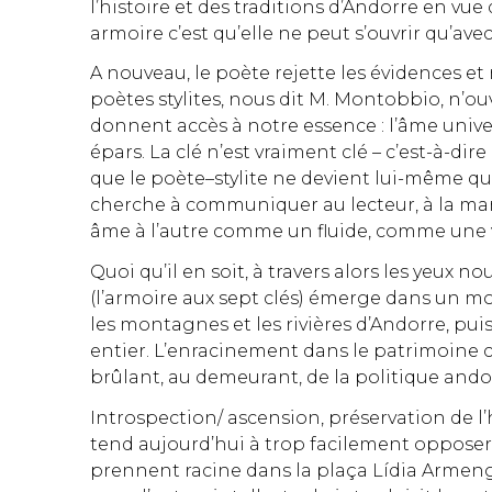
l’histoire et des traditions d’Andorre en vue
armoire c’est qu’elle ne peut s’ouvrir qu’avec
A nouveau, le poète rejette les évidences et
poètes stylites, nous dit M. Montobbio, n’ouv
donnent accès à notre essence : l’âme univ
épars. La clé n’est vraiment clé – c’est-à-di
que le poète–stylite ne devient lui-même qu’
cherche à communiquer au lecteur, à la mani
âme à l’autre comme un fluide, comme une 
Quoi qu’il en soit, à travers alors les yeux
(l’armoire aux sept clés) émerge dans un mou
les montagnes et les rivières d’Andorre, puis
entier. L’enracinement dans le patrimoine c
brûlant, au demeurant, de la politique ando
Introspection/ ascension, préservation de l’hi
tend aujourd’hui à trop facilement opposer.
prennent racine dans la plaça Lídia Armeng