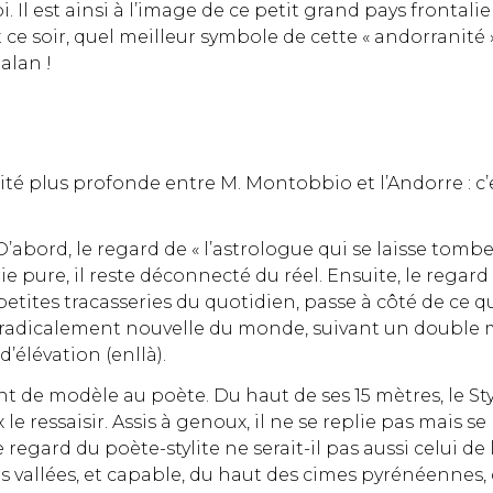
i. Il est ainsi à l’image de ce petit grand pays frontali
e soir, quel meilleur symbole de cette « andorranité »
alan !
ité plus profonde entre M. Montobbio et l’Andorre : c’e
D’abord, le regard de « l’astrologue qui se laisse tombe
e pure, il reste déconnecté du réel. Ensuite, le regard
petites tracasseries du quotidien, passe à côté de ce qui
on radicalement nouvelle du monde, suivant un double 
’élévation (enllà).
t de modèle au poète. Du haut de ses 15 mètres, le Sty
 le ressaisir. Assis à genoux, il ne se replie pas mais s
 regard du poète-stylite ne serait-il pas aussi celui d
ses vallées, et capable, du haut des cimes pyrénéenne