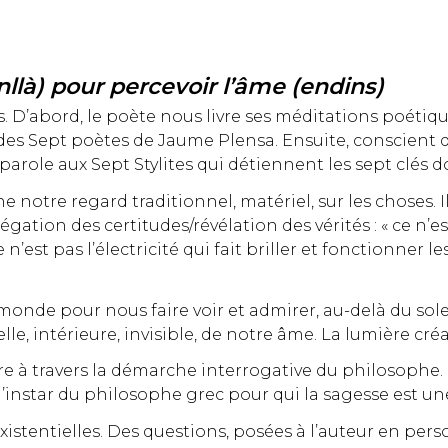
llà) pour percevoir l’âme (endins)
s. D’abord, le poète nous livre ses méditations poéti
t des Sept poètes de Jaume Plensa. Ensuite, conscient
la parole aux Sept Stylites qui détiennent les sept clés
ne notre regard traditionnel, matériel, sur les choses.
ion des certitudes/révélation des vérités : « ce n’est p
ce n’est pas l’électricité qui fait briller et fonctionner le
monde pour nous faire voir et admirer, au-delà du solei
celle, intérieure, invisible, de notre âme. La lumière créa
père à travers la démarche interrogative du philosoph
 l’instar du philosophe grec pour qui la sagesse est u
xistentielles. Des questions, posées à l’auteur en pers