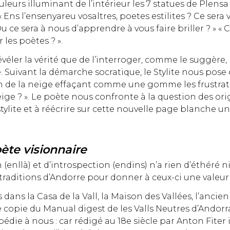
leurs illuminant de l’intérieur les 7 statues de Plensa
 Ens l’ensenyareu vosaltres, poetes estilites ? Ce sera v
ce sera à nous d’apprendre à vous faire briller ? » 
les poètes ? ».
révéler la vérité que de l’interroger, comme le suggèr
le. Suivant la démarche socratique, le Stylite nous p
on de la neige effaçant comme une gomme les frustrati
ige ? ». Le poète nous confronte à la question des orig
stylite et à réécrire sur cette nouvelle page blanche un
ète visionnaire
nllà) et d’introspection (endins) n’a rien d’éthéré ni
 traditions d’Andorre pour donner à ceux-ci une valeur 
 dans la Casa de la Vall, la Maison des Vallées, l’anc
copie du Manual digest de les Valls Neutres d’Andorra,
die à nous : car rédigé au 18e siècle par Anton Fiter i