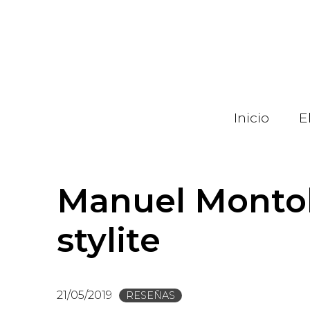
Pasar
al
contenido
principal
Inicio
E
Manuel Montob
stylite
21/05/2019
RESEÑAS