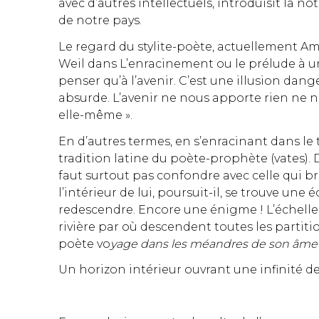
avec d’autres intellectuels, introduisit la n
de notre pays.
Le regard du stylite-poète, actuellement Am
Weil dans L’enracinement ou le prélude à une
penser qu’à l’avenir. C’est une illusion dange
absurde. L’avenir ne nous apporte rien ne no
elle-même ».
En d’autres termes, en s’enracinant dans le t
tradition latine du poète-prophète (vates). 
faut surtout pas confondre avec celle qui bril
l’intérieur de lui, poursuit-il, se trouve une
redescendre. Encore une énigme ! L’échelle, n
rivière par où descendent toutes les partiti
poète vo
yage dans les méandres de son âme p
Un horizon intérieur ouvrant une infinité d