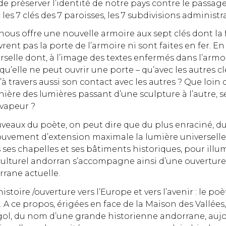
 de préserver l’identité de notre pays contre le passage
 les 7 clés des 7 paroisses, les 7 subdivisions administr
 nous offre une nouvelle armoire aux sept clés dont la
rent pas la porte de l’armoire ni sont faites en fer. En
erselle dont, à l’image des textes enfermés dans l’ar
re qu’elle ne peut ouvrir une porte – qu’avec les autres
à travers aussi son contact avec les autres ? Que loin 
ère des lumières passant d’une sculpture à l’autre, s
vapeur ?
 nouveaux du poète, on peut dire que du plus enraciné, 
vement d’extension maximale la lumière universelle. En
 ses chapelles et ses bâtiments historiques, pour illumin
ulturel andorran s’accompagne ainsi d’une ouverture v
rrane actuelle.
stoire /ouverture vers l’Europe et vers l’avenir : le poè
 A ce propos, érigées en face de la Maison des Vallées
ol, du nom d’une grande historienne andorrane, aujou