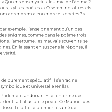
 : « Qui ens ensenyarà l’alquimia de l’ànima ?
ous, stylites-poètes » « O serem nosaltres els
« Com aprendrem a encendre els poetes ? »
e, par exemple, l’enseignement qu’un des
ose des énigmes, comme dans le poème trois
ons, l’amertume, les mauvais souvenirs, se
ines. En laissant en suspens la réponse, il
e vérité.
 de purement spéculatif. Il s’enracine
symbolique et universelle (enllà).
ien Parlement andorran. Elle renferme des
 dont fait allusion le poète. Ce Manuel des
 Rossell il offre le premier résumé de