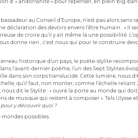
otion d’ « andorranité » pour repenser, en plein big-ba
bassadeur au Conseil d’Europe, n’est pas alors sans r
 déclaration des devoirs envers l’être humain : « Il s
reuse de croire qu’il y ait même là une possibilité. L’o
us donne rien ; c’est nous qui pour le construire devo
erreau historique d’un pays, le poète-stylite recompose 
Dans l’avant-dernier poème, l’un des Sept Stylites évoq
le dans son corps translucide. Cette lumière, nous dit-il,
 échelle, qu’il faut, non monter, comme l’échelle reliant
ous dit le Stylite : « ouvre la porte au monde qui doit
ons de musique qui restent à composer ». Tels Ulysse e
our y découvrir quoi ?
e mondes possibles.