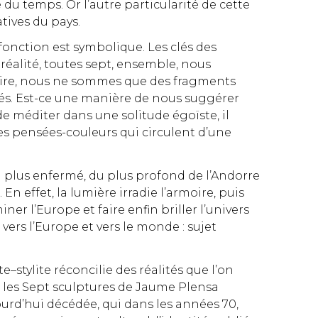
 du temps. Or l’autre particularité de cette
atives du pays.
 fonction est symbolique. Les clés des
 réalité, toutes sept, ensemble, nous
moire, nous ne sommes que des fragments
 clés. Est-ce une manière de nous suggérer
de méditer dans une solitude égoïste, il
es pensées-couleurs qui circulent d’une
du plus enfermé, du plus profond de l’Andorre
 effet, la lumière irradie l’armoire, puis
er l’Europe et faire enfin briller l’univers
ers l’Europe et vers le monde : sujet
te–stylite réconcilie des réalités que l’on
, les Sept sculptures de Jaume Plensa
rd’hui décédée, qui dans les années 70,