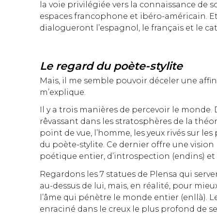
la voie privilégiée vers la connaissance de so
espaces francophone et ibéro-américain. Et c
dialogueront l’espagnol, le français et le cat
Le regard du poète-stylite
Mais, il me semble pouvoir déceler une affin
m’explique.
Il y a trois manières de percevoir le monde. 
rêvassant dans les stratosphères de la théori
point de vue, l’homme, les yeux rivés sur les 
du poète-stylite. Ce dernier offre une visi
poétique entier, d’introspection (endins) et d
Regardons les 7 statues de Plensa qui serven
au-dessus de lui, mais, en réalité, pour mieux
l’âme qui pénètre le monde entier (enllà). Le
enraciné dans le creux le plus profond de 