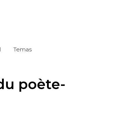
d
Temas
du poète-