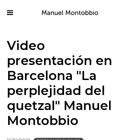
Pasar
al
contenido
principal
Video
presentación en
Barcelona "La
perplejidad del
quetzal" Manuel
Montobbio