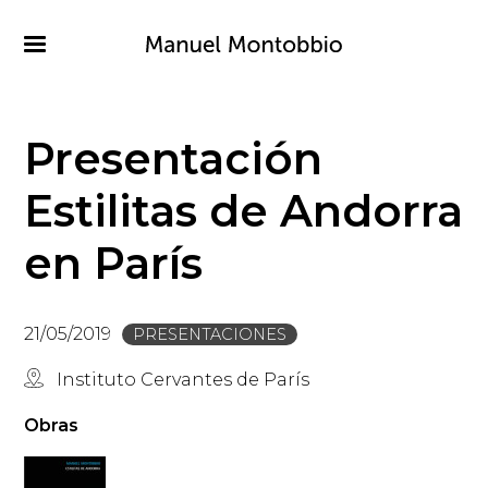
Pasar
al
contenido
principal
Presentación
Estilitas de Andorra
en París
21/05/2019
PRESENTACIONES
Instituto Cervantes de París
Obras