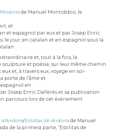
 d'Andorra
de Manuel Montobbio, le
rt, et
alan et espagnol par eux et par Josep Enric
u le jour, en catalan et en espagnol sous la
atalan.
traordinaire et, tout à la fois, la
re sculpture et poésie, sur leur même chemin
 eux et, à travers eux, voyage en soi-
la porte de l’âme et
en espagnol en
par Josep Enric Dallerès et sa publication
 parcours lors de cet événement.
s d'Andorra
/
Estilitas de Andorra
de Manuel
da de la primera parte, "Estilitas de