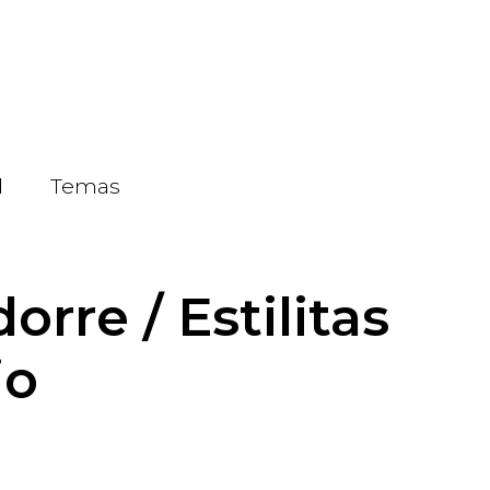
d
Temas
orre / Estilitas
io