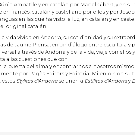
nia Ambatlle y en catalán por Manel Gibert, y en su t
e en francés, catalán y castellano por ellos y por Jose
enguas en las que ha visto la luz, en catalán y en cast
el original catalán.
 la vida vivida en Andorra, su cotidianidad y su extraor
litas de Jaume Plensa, en un diálogo entre escultura y 
al a través de Andorra y de la vida, viaje con ellos y
ta a las cuestiones que con
rir la puerta del alma y encontrarnos a nosotros mismos
amente por Pagès Editors y Editorial Milenio. Con su t
, estos
Stylites d'Andorre
se unen a
Estilites d'Andorra
y
E