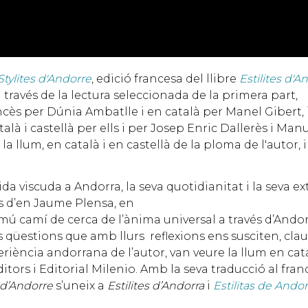
Stylites d'Andorre
, edició francesa del llibre
Estilites d'A
a través de la lectura seleccionada de la primera part,
ncès per Dúnia Ambatlle i en català per Manel Gibert, i 
alà i castellà per ells i per Josep Enric Dallerès i M
t la llum, en català i en castellà de la ploma de l'autor
ida viscuda a Andorra, la seva quotidianitat i la seva ext
tes d’en Jaume Plensa, en
mú camí de cerca de l’ànima universal a través d’Andorra
es qüestions que amb llurs reflexions ens susciten, claus
eriència andorrana de l’autor, van veure la llum en catal
tors i Editorial Milenio. Amb la seva traducció al fran
s d’Andorre
s’uneix a
Estilites d’Andorra
i
Estilitas de Andor