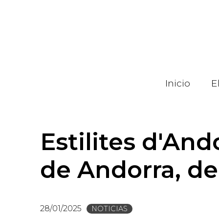
Pasar
al
contenido
principal
Inicio
E
Estilites d'Ando
de Andorra, d
28/01/2025
NOTICIAS