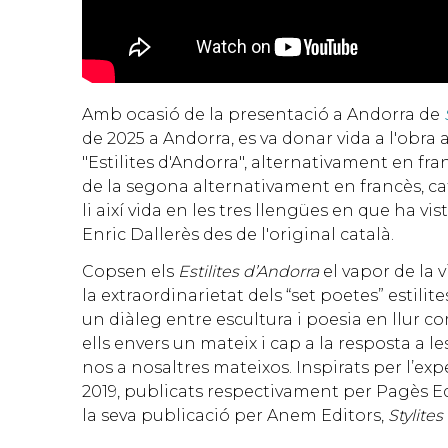
Amb ocasió de la presentació a Andorra de
de 2025 a Andorra, es va donar vida a l'obra 
"Estilites d'Andorra", alternativament en fra
de la segona alternativament en francès, cat
li així vida en les tres llengües en que ha vis
Enric Dallerès des de l'original català.
Copsen els
Estilites d’Andorra
el vapor de la v
la extraordinarietat dels “set poetes” estili
un diàleg entre escultura i poesia en llur co
ells envers un mateix i cap a la resposta a l
nos a nosaltres mateixos. Inspirats per l’exp
2019, publicats respectivament per Pagès Edi
la seva publicació per Anem Editors,
Stylite