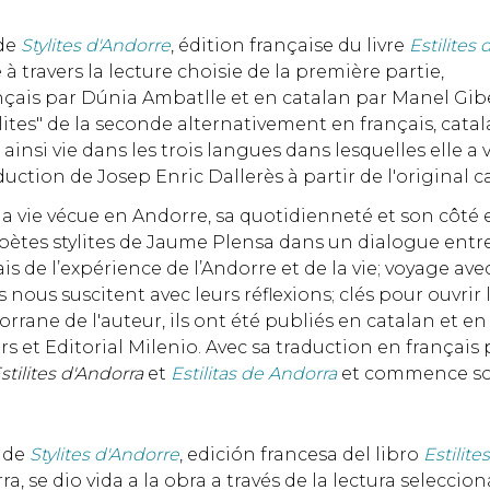
 de
Stylites d'Andorre
, édition française du livre
Estilites
 à travers la lecture choisie de la première partie,
ançais par Dúnia Ambatlle et en catalan par Manel Gibe
tilites" de la seconde alternativement en français, cat
nsi vie dans les trois langues dans lesquelles elle a v
duction de Josep Enric Dallerès à partir de l'original c
 la vie vécue en Andorre, sa quotidienneté et son côté ex
poètes stylites de Jaume Plensa dans un dialogue ent
is de l’expérience de l’Andorre et de la vie; voyage avec
nous suscitent avec leurs réflexions; clés pour ouvrir 
orrane de l'auteur, ils ont été publiés en catalan et 
s et Editorial Milenio. Avec sa traduction en français 
stilites d'Andorra
et
Estilitas de Andorra
et commence son
a de
Stylites d'Andorre
, edición francesa del libro
Estilite
se dio vida a la obra a través de la lectura selecciona