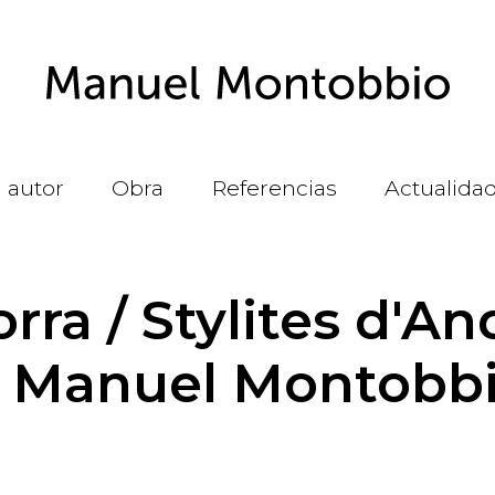
l autor
Obra
Referencias
Actualida
rra / Stylites d'And
e Manuel Montobb