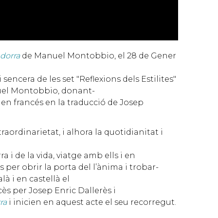
ndorra
de Manuel Montobbio, el 28 de Gener
sencera de les set "Reflexions dels Estilites"
anuel Montobbio, donant-
, i en francés en la traducció de Josep
raordinarietat, i alhora la quotidianitat i
 i de la vida, viatge amb ells i en
 per obrir la porta del l’ànima i trobar-
à i en castellà el
cès per Josep Enric Dallerès i
ra
i inicien en aquest acte el seu recorregut.