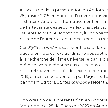
A l'occasion de la présentation en Andorre
28 janvier 2025 en Andorre, l'œuvre a pris vie
"Estilites d'Andorra", alternativement en fr
de l'intégralité des sept "Reflexions dels Es
Dallerès et Manuel Montobbio, lui donnant ai
plume de l'auteur, et en français dans la tra
Ces
Stylites d’Andorre
saisissent le souffle de
quotidienneté et l’extraordinaire des sept 
à la recherche de l’âme universelle par le bia
même et vers la réponse aux questions qu’ils 
nous retrouver. Inspirés de l'expérience and
2019, édités respectivement par Pagès Editor
par Anem Editors,
Stylites d'Andorre
rejoint
E
Con ocasión de la presentación en Andorr
Montobbio el 28 de Enero de 2025 en Andorra, 