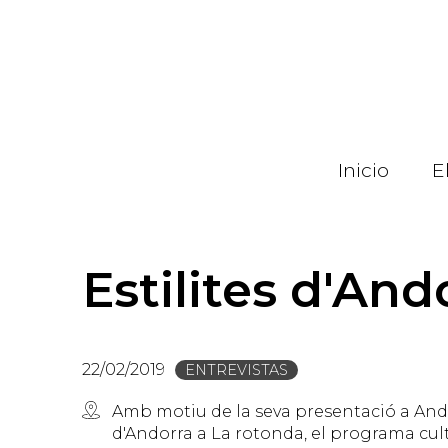
Pasar
al
contenido
principal
Inicio
E
Estilites d'An
22/02/2019
ENTREVISTAS
Amb motiu de la seva presentació a Ando
d'Andorra a La rotonda, el programa cult