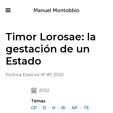
Pasar
al
contenido
principal
Timor Lorosae: la
gestación de un
Estado
Política Exterior, Nº 87, 2002
2002
Temas
CP
-
D
-
H
-
RI
-
AP
-
TE