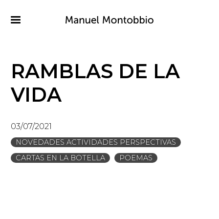
Pasar
al
contenido
principal
RAMBLAS DE LA
VIDA
03/07/2021
NOVEDADES ACTIVIDADES PERSPECTIVAS
CARTAS EN LA BOTELLA
POEMAS