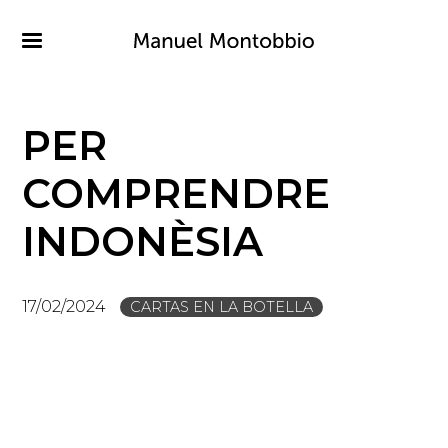
Pasar
al
contenido
principal
PER
COMPRENDRE
INDONÈSIA
17/02/2024
CARTAS EN LA BOTELLA