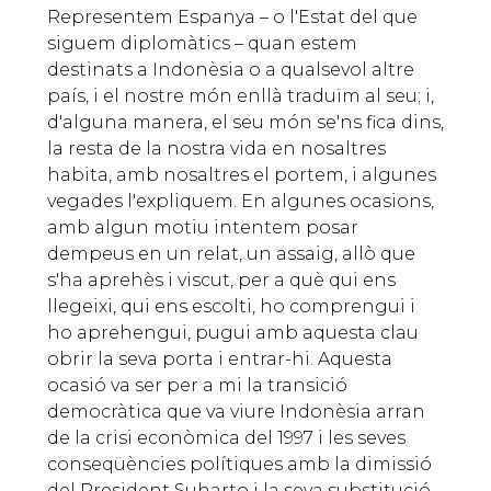
Representem Espanya – o l'Estat del que
siguem diplomàtics – quan estem
destinats a Indonèsia o a qualsevol altre
país, i el nostre món enllà traduïm al seu; i,
d'alguna manera, el seu món se'ns fica dins,
la resta de la nostra vida en nosaltres
habita, amb nosaltres el portem, i algunes
vegades l'expliquem. En algunes ocasions,
amb algun motiu intentem posar
dempeus en un relat, un assaig, allò que
s'ha aprehès i viscut, per a què qui ens
llegeixi, qui ens escolti, ho comprengui i
ho aprehengui, pugui amb aquesta clau
obrir la seva porta i entrar-hi. Aquesta
ocasió va ser per a mi la transició
democràtica que va viure Indonèsia arran
de la crisi econòmica del 1997 i les seves
conseqüències polítiques amb la dimissió
del President Suharto i la seva substitució