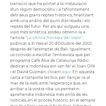
transició que ha portat a la instauració
d'un règim democràtic i a l'afrontament
dels seus grans reptes històrics, finalitzant
amb una anàlisi del punt d'arribada i els
reptes del futur. Per als qui vulgueu una
visió més sintètica, podeu obtenir-la a
l'article
“La última frontera del Islam”
,
publicat a
El País
el 20 d'Octubre del 2002
després de l'atemptat de Bali. Igualment,
us convido a escoltar l'entrevista que pel
programa Cafè Àsia de Catalunya Ràdio
dedicat a Indonèsia em van fer el Joan Ollé
i el David Guzmán, clicant
aquí
. En aquesta
carta a l'ampolla les fico, per llançar-la al
mar de la web amb l'esperança que, en
arribar a la vostra riba, us permetin
aprehendre Indonèsia més enllà de les
notícies, en el procés històric, en el sempre
que és a l'ara i en què hi és l'ara, l'ahir que