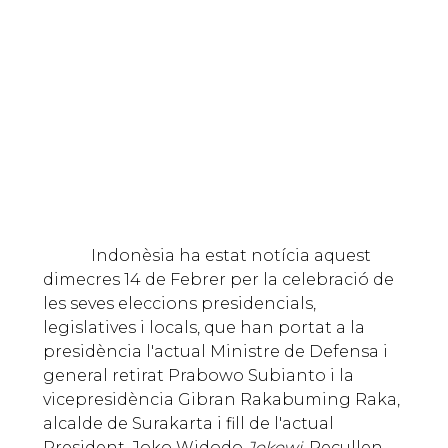
Indonèsia ha estat notícia aquest
dimecres 14 de Febrer per la celebració de
les seves eleccions presidencials,
legislatives i locals, que han portat a la
presidència l'actual Ministre de Defensa i
general retirat Prabowo Subianto i la
vicepresidència Gibran Rakabuming Raka,
alcalde de Surakarta i fill de l'actual
President, Joko Widodo
Jokowi
. Recullen