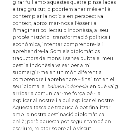
girar full amb aquestes quatre pinzellades
a traç gruixut; o podríem anar més enllà,
contemplar la notícia en perspectiva i
context, aproximar-nos a l'ésser i a
l'imaginari col·lectiu d'Indonèsia, al seu
procés històric i transformació política i
econòmica, intentar comprendre-la i
aprehendre-la. Som els diplomàtics
traductors de mons, i sense dubte el meu
destí a Indonèsia va ser per a mi
submergir-me en un món diferent a
comprendre i aprehendre – fins i tot en el
seu idioma, el
bahasa indonesia
, en què vaig
arribar a comunicar-me força bé -, a
explicar al nostre i a qui explicar el nostre.
Aquesta tasca de traducció pot finalitzar
amb la nostra destinació diplomàtica
enllà; però aquesta pot seguir també en
escriure, relatar sobre allò viscut.