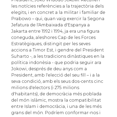
les notícies referències a la trajectòria dels
elegits, i en concret a la militar i familiar de
Prabowo – qui, quan vaig exercir la Segona
Jefatura de l'Ambaixada d'Espanya a
Jakarta entre 1992 i 1994, ja era una figura
coneguda, aleshores Cap de les Forces
Estratègiques, distingit per les seves
accions a Timor Est, i gendre del President
Suharto -, a les tradicions dinàstiques en la
política indonèsia - que podria seguir ara
Jokowi, després de deu anys com a
President, amb l'elecció del seu fill – i a la
seva condició, amb els seus dos-cents cinc
milions d'electors (i 275 milions
d'habitants), de democràcia més poblada
del món islàmic, mostra la compatibilitat
entre Islam i democràcia, i una de les més
grans del món. Podríem conformar-nos i