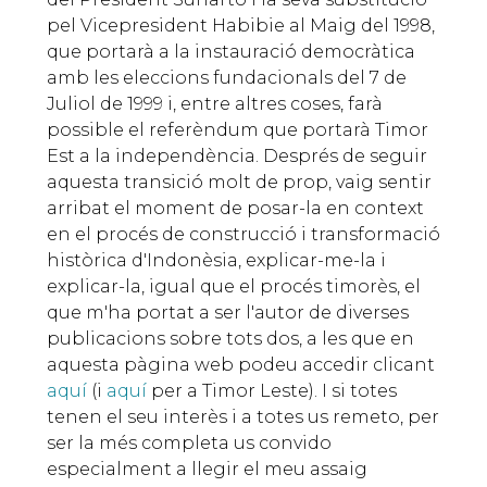
pel Vicepresident Habibie al Maig del 1998,
que portarà a la instauració democràtica
amb les eleccions fundacionals del 7 de
Juliol de 1999 i, entre altres coses, farà
possible el referèndum que portarà Timor
Est a la independència. Després de seguir
aquesta transició molt de prop, vaig sentir
arribat el moment de posar-la en context
en el procés de construcció i transformació
històrica d'Indonèsia, explicar-me-la i
explicar-la, igual que el procés timorès, el
que m'ha portat a ser l'autor de diverses
publicacions sobre tots dos, a les que en
aquesta pàgina web podeu accedir clicant
aquí
(i
aquí
per a Timor Leste). I si totes
tenen el seu interès i a totes us remeto, per
ser la més completa us convido
especialment a llegir el meu assaig