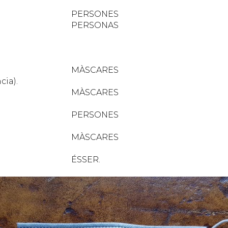
SONES
SONAS
CARES
cia).
CARES
SONES
CARES
SER.