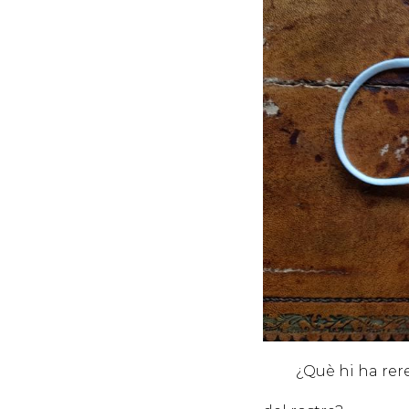
¿Què hi ha rer
la 