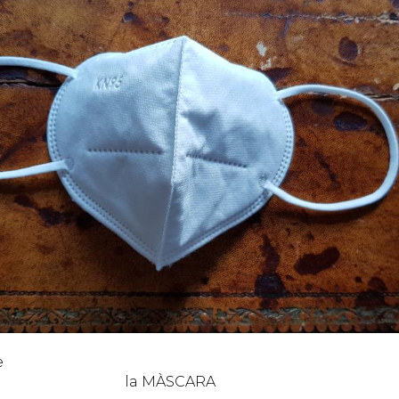
e
MÀSCARA