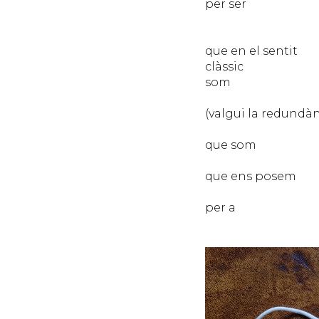
per ser
PER
PER
que en el sentit
clàssic
som
MÀS
(valgui la redundàn
MÀS
que som
PER
que ens posem
MÀS
per a
ÉS