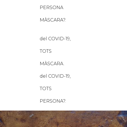
RSONA
CARA?.
OVID-19,
OTS
CARA.
OVID-19,
OTS
SONA?.