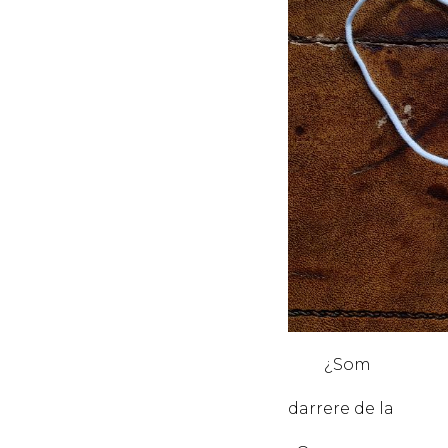
¿Som
PE
darrere de la
MÀS