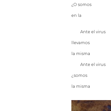
¿O somos
PE
en la
MÁS
Ante el virus
del C
llevamos
TO
la misma
MÁS
Ante el virus
del C
¿somos
TO
la misma
PER