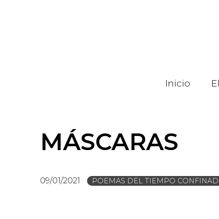
Pasar
al
contenido
principal
Inicio
E
MÁSCARAS
09/01/2021
POEMAS DEL TIEMPO CONFINA