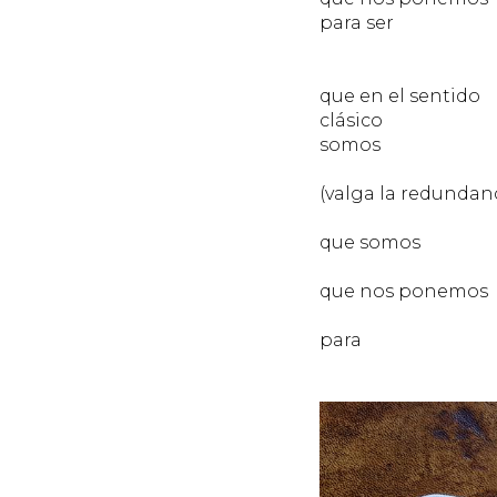
para ser
PER
PER
que en el sentido
clásico
somos
MÁS
(valga la redundanc
MÁS
que somos
PER
que nos ponemos
MÁS
para
S