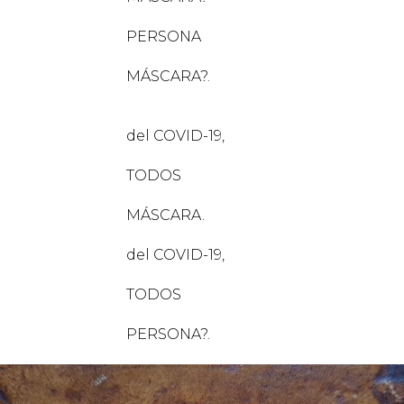
RSONA
CARA?.
OVID-19,
DOS
CARA.
OVID-19,
DOS
SONA?.