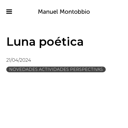
Pasar
al
contenido
principal
Luna poética
21/04/2024
NOVEDADES ACTIVIDADES PERSPECTIVAS